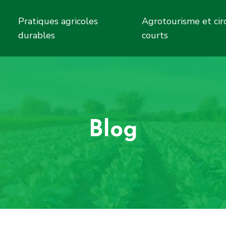
Pratiques agricoles
Agrotourisme et cir
durables
courts
Blog